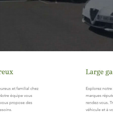
reux
Large g
ureux et familial chez
Explorez notr
 Notre équipe vous
marques réputé
et vous propose des
rendez-vous. T
esoins.
véhicule et à v